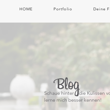
HOME
Portfolio
Deine F
Blog
Schaue hinter die Kulissen v
lerne mich besser kennen!