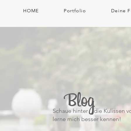
HOME
Portfolio
Deine F
Blog
Schaue hinter die Kulissen v
lerne mich besser kennen!